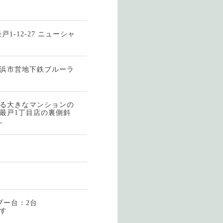
1-12-27 ニューシャ
浜市営地下鉄ブルーラ
る大きなマンションの
最戸1丁目店の裏側斜
。
プー台：2台
す